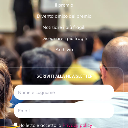
Il premio
Diventa amico del premio
Notiziare i più fragili
Disegnare i più fragili
Archivio
ISCRIVITI ALLA NEWSLETTER
Ho letto e accetto la
Privacy policy