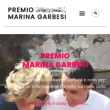
PREMIO
MARINA GARBESI
Il Premio Giornalistico Marina Garbesi è nato per
sostenere un’informazione corretta sul tema della
disabilità.
A promuoverlo è stato Ludovico…