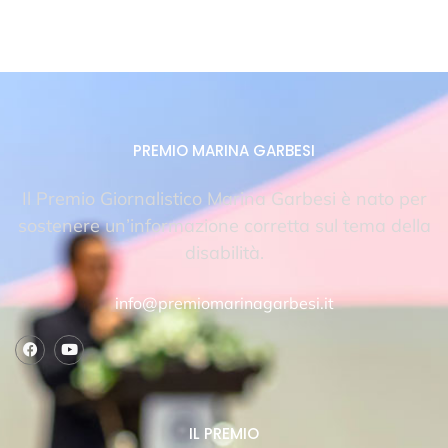
PREMIO MARINA GARBESI
Il Premio Giornalistico Marina Garbesi è nato per
sostenere un’informazione corretta sul tema della
disabilità.
info@premiomarinagarbesi.it
IL PREMIO