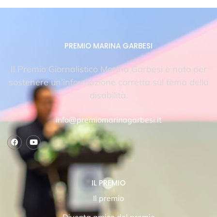
PREMIO MARINA GARBESI
Il Premio Giornalistico Marina Garbesi è nato per
sostenere un’informazione corretta sul tema della
disabilità.
info@premiomarinagarbesi.it
IL PREMIO
Il premio
Diventa amico del premio