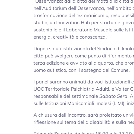
“Osservanza: dalla città dei matti alla città di
nell’Auditorium dell’Osservanza, nell’ambito d
trasformazione dell’ex manicomio, reso possib
studio, un Innovation Hub per startup e giova
sostenibile e il Laboratorio Museale sulle Ist
energia, creatività e conoscenza.
Dopo i saluti istituzionali del Sindaco di Imola
città può svolgere come punto di riferimento 
terza edizione e avviato alla quarta, che prom
uomo autistico, con il sostegno del Comune.
I panel saranno animati da voci istituzionali e 
UOC Territoriale Psichiatria Adulti, e Valter G
responsabile del settimanale
Sabato Sera
. 
sulle Istituzioni Manicomiali Imolesi (LIMI), i
A chiusura dell’incontro, sarà proiettato un 
riflessione sul tema della disabilità e sulla 
Prima dell’evento, dalle ore 15.00 alle 17.3