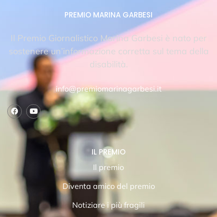
PREMIO MARINA GARBESI
Il Premio Giornalistico Marina Garbesi è nato per
sostenere un’informazione corretta sul tema della
disabilità.
info@premiomarinagarbesi.it
IL PREMIO
Il premio
Diventa amico del premio
Notiziare i più fragili